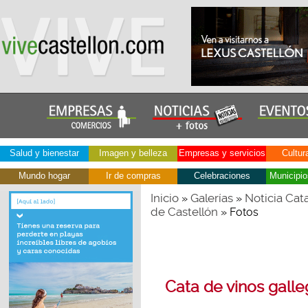
Salud y bienestar
Imagen y belleza
Empresas y servicios
Cultur
Mundo hogar
Ir de compras
Celebraciones
Municipio
Inicio
Galerías
Noticia Cat
»
»
de Castellón
» Fotos
Cata de vinos galle