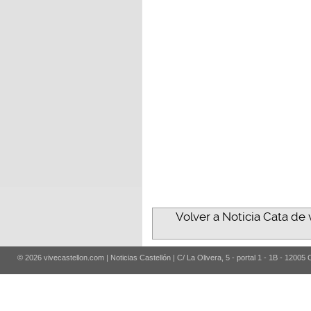
Volver a Noticia Cata de 
© 2026 vivecastellon.com | Noticias Castellón | C/ La Olivera, 5 - portal 1 - 1B - 12005 