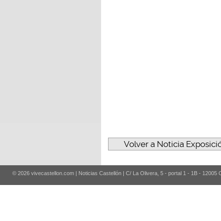
Volver a Noticia Exposici
© 2026 vivecastellon.com | Noticias Castellón | C/ La Olivera, 5 - portal 1 - 1B - 12005 