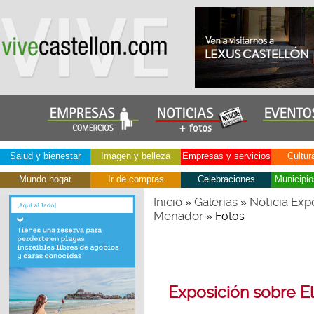
Salud y bienestar
Imagen y belleza
Empresas y servicios
Cultur
Mundo hogar
Ir de compras
Celebraciones
Municipio
Inicio
Galerías
Noticia Expo
»
»
Menador
» Fotos
Exposición sobre El