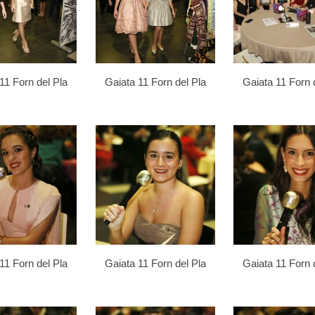
11 Forn del Pla
Gaiata 11 Forn del Pla
Gaiata 11 Forn 
11 Forn del Pla
Gaiata 11 Forn del Pla
Gaiata 11 Forn 