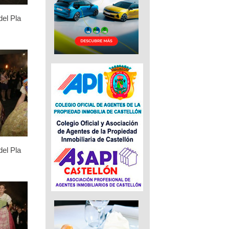
del Pla
del Pla