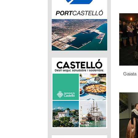
Gaiata 