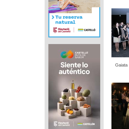
Gaiata 