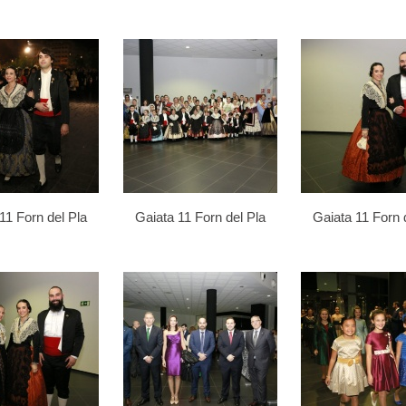
11 Forn del Pla
Gaiata 11 Forn del Pla
Gaiata 11 Forn 