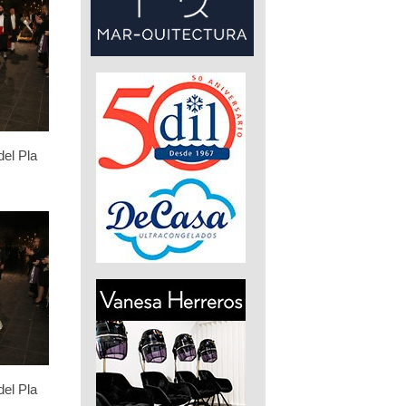
del Pla
del Pla