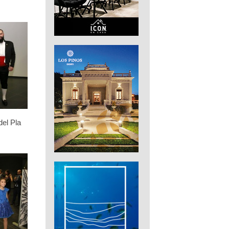
del Pla