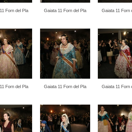
11 Forn del Pla
Gaiata 11 Forn del Pla
Gaiata 11 Forn 
11 Forn del Pla
Gaiata 11 Forn del Pla
Gaiata 11 Forn 