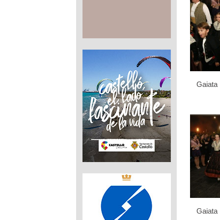
Gaiata 
Gaiata 