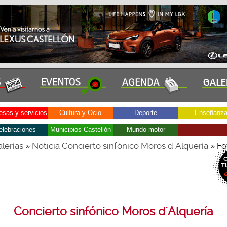
sas y servicios
Cultura y Ocio
Deporte
Enseñanz
elebraciones
Municipios Castellón
Mundo motor
lerías
Noticia Concierto sinfónico Moros d´Alquería
»
» Fo
Concierto sinfónico Moros d´Alquería