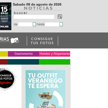
Sabado 08 de agosto de 2026
b u s c a r
de
hasta
a
Gastronomía
Hoteles y Alojamiento
tos