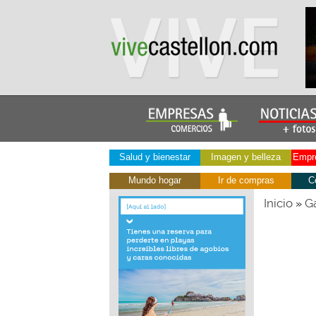
Salud y bienestar
Imagen y belleza
Empre
Mundo hogar
Ir de compras
C
Inicio
Ga
»