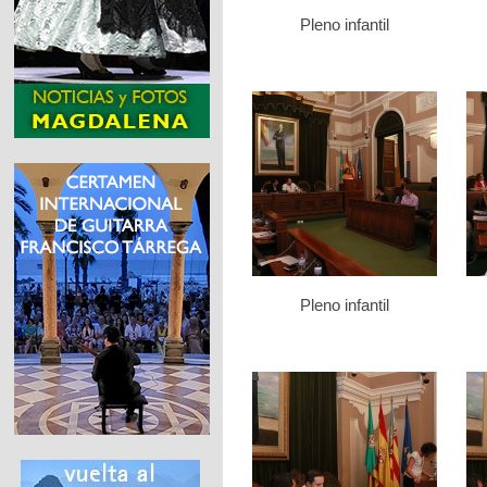
Pleno infantil
Pleno infantil