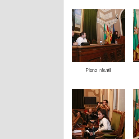
Pleno infantil