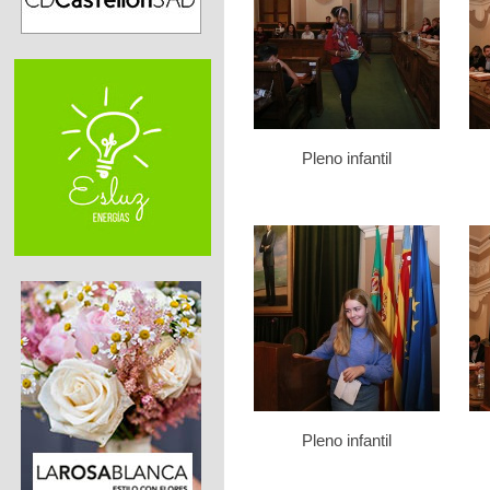
Pleno infantil
Pleno infantil