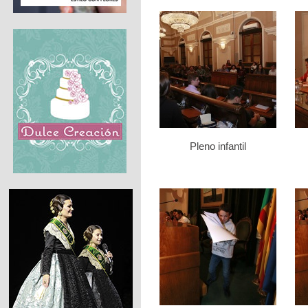
Pleno infantil