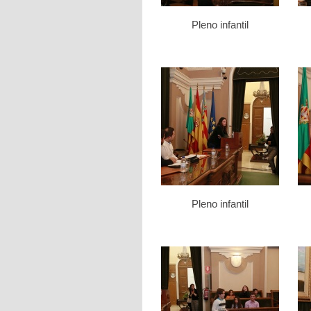
Pleno infantil
Pleno infantil