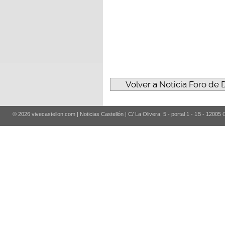
Volver a Noticia Foro de
© 2026 vivecastellon.com | Noticias Castellón | C/ La Olivera, 5 - portal 1 - 1B - 12005 