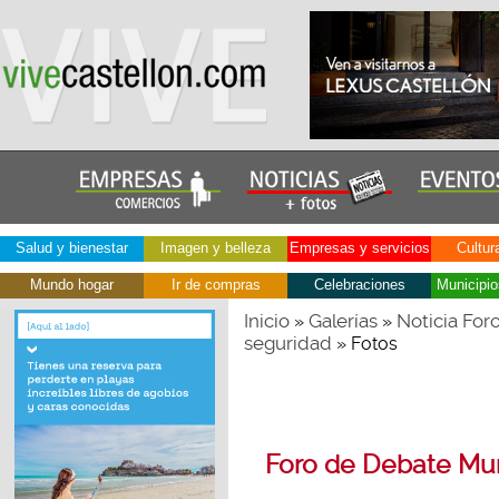
Salud y bienestar
Imagen y belleza
Empresas y servicios
Cultur
Mundo hogar
Ir de compras
Celebraciones
Municipio
Inicio
Galerías
Noticia For
»
»
seguridad
» Fotos
Foro de Debate Mun