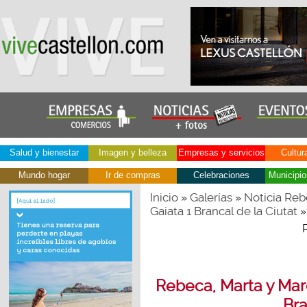
Salud y bienestar
Imagen y belleza
Empresas y servicios
Cultur
Mundo hogar
Ir de compras
Celebraciones
Municipio
Inicio
Galerías
Noticia Reb
»
»
Gaiata 1 Brancal de la Ciutat
»
Rebeca, Marta y Marc
Bra