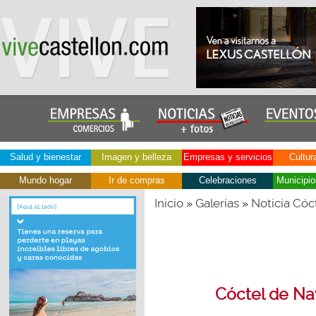
Salud y bienestar
Imagen y belleza
Empresas y servicios
Cultur
Mundo hogar
Ir de compras
Celebraciones
Municipio
Inicio
Galerías
Noticia Cóc
»
»
Cóctel de Na