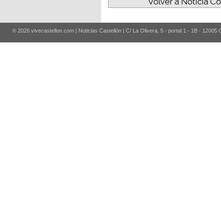
Volver a Noticia C
© 2026 vivecastellon.com | Noticias Castellón | C/ La Olivera, 5 - portal 1 - 1B - 12005 