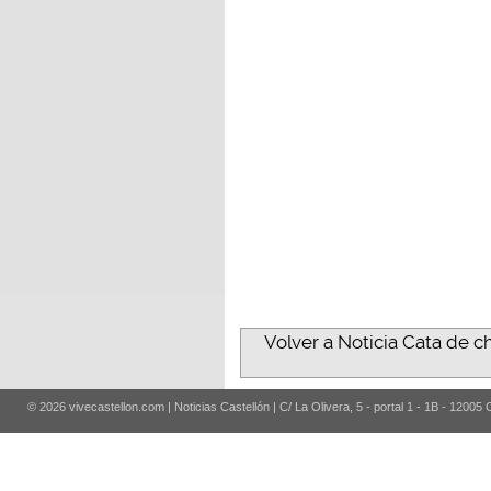
Volver a Noticia Cata de 
© 2026 vivecastellon.com | Noticias Castellón | C/ La Olivera, 5 - portal 1 - 1B - 12005 