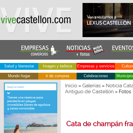
Salud y bienestar
Imagen y belleza
Empresas y servicios
Cultur
Mundo hogar
Ir de compras
Celebraciones
Municipio
Inicio
Galerías
Noticia Cat
»
»
Antiguo de Castellón
» Fotos
Cata de champán fra