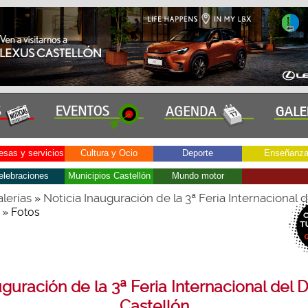
sas y servicios
Cultura y Ocio
Deporte
Enseñanz
elebraciones
Municipios Castellón
Mundo motor
lerías
Noticia Inauguración de la 3ª Feria Internacional 
»
» Fotos
guración de la 3ª Feria Internacional del 
Castellón