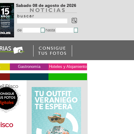
Sabado 08 de agosto de 2026
b u s c a r
de
hasta
a
Gastronomía
Hoteles y Alojamiento
del Disco
Disco