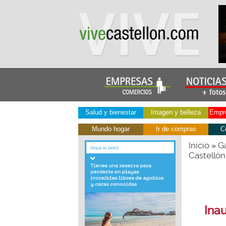
Salud y bienestar
Imagen y belleza
Empre
Mundo hogar
Ir de compras
C
Inicio
Ga
»
Castellón
Inau