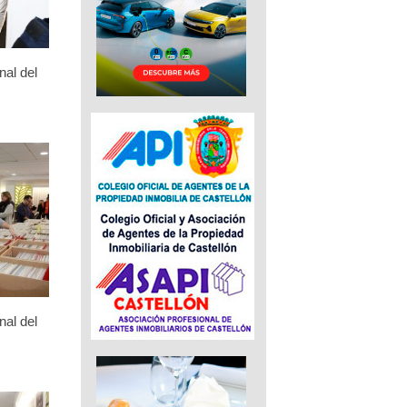
nal del
nal del