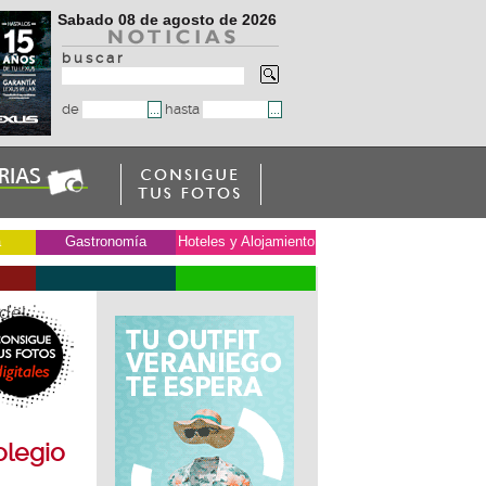
Sabado 08 de agosto de 2026
b u s c a r
de
hasta
a
Gastronomía
Hoteles y Alojamiento
del
olegio