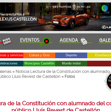
sas y servicios
Cultura y Ocio
Deporte
Enseñanz
elebraciones
Municipios Castellón
Mundo motor
lerías
Noticia Lectura de la Constitución con alumnado 
»
úblico Lluís Revest de Castellón
» Fotos
ra de la Constitución con alumnado del c
público Lluís Revest de Castellón