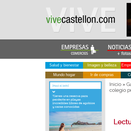
Salud y bienestar
Imagen y belleza
Empre
Mundo hogar
Ir de compras
C
Inicio
Ga
»
colegio p
Lectu