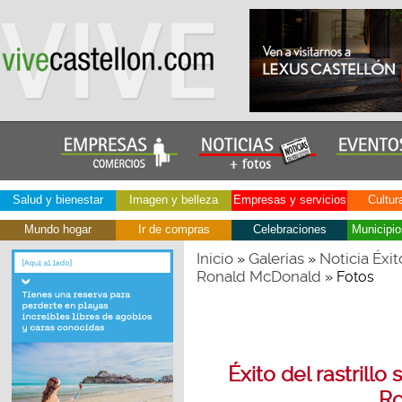
Salud y bienestar
Imagen y belleza
Empresas y servicios
Cultur
Mundo hogar
Ir de compras
Celebraciones
Municipio
Inicio
Galerías
Noticia Éxit
»
»
Ronald McDonald
» Fotos
Éxito del rastrillo
Ro