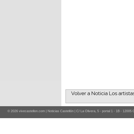
Volver a Noticia Los artist
© 2026 vivecastellon.com | Noticias Castellón | C/ La Olivera, 5 - portal 1 - 1B - 12005 