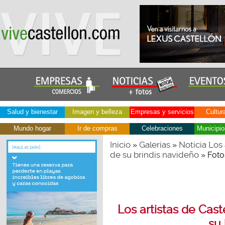
Salud y bienestar
Imagen y belleza
Empresas y servicios
Cultur
Mundo hogar
Ir de compras
Celebraciones
Municipio
Inicio
Galerías
Noticia Los 
»
»
de su brindis navideño
» Foto
Los artistas de Cast
su 