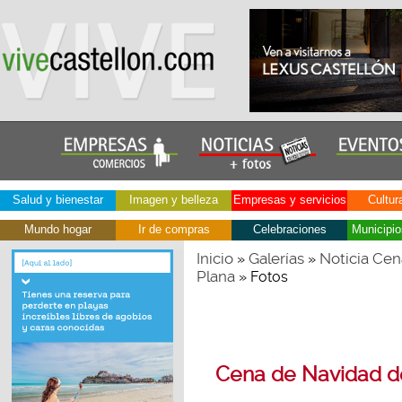
Salud y bienestar
Imagen y belleza
Empresas y servicios
Cultur
Mundo hogar
Ir de compras
Celebraciones
Municipio
Inicio
Galerías
Noticia Cen
»
»
Plana
» Fotos
Cena de Navidad de 