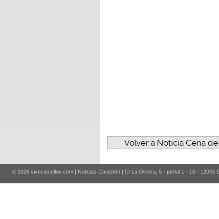
Volver a Noticia Cena de 
© 2026 vivecastellon.com | Noticias Castellón | C/ La Olivera, 5 - portal 1 - 1B - 12005 