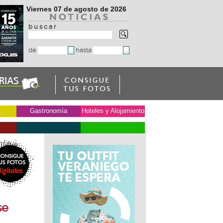
Viernes 07 de agosto de 2026
b u s c a r
de
hasta
a
Gastronomía
Hoteles y Alojamiento
nse
»
se