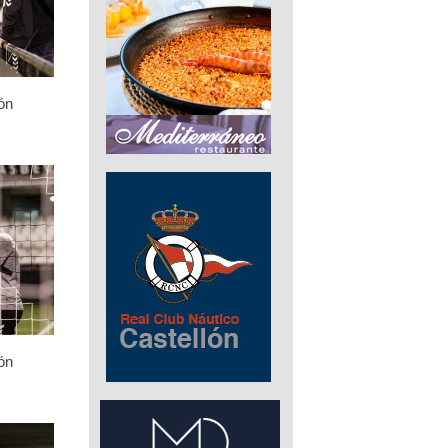
ón
ón