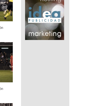
ón
ón