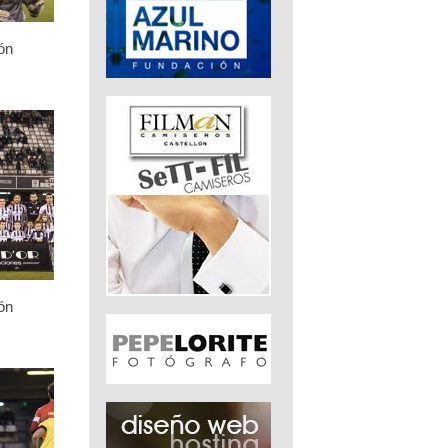
ón
ón