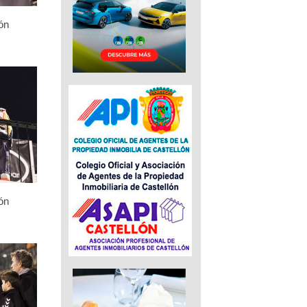
ón
ón