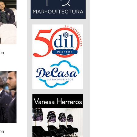
ón
ón