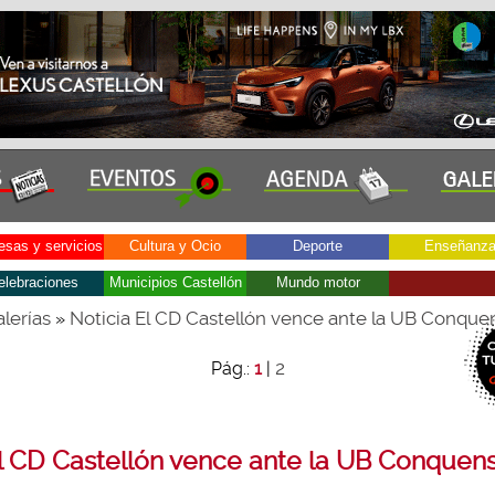
sas y servicios
Cultura y Ocio
Deporte
Enseñanz
elebraciones
Municipios Castellón
Mundo motor
lerías
Noticia El CD Castellón vence ante la UB Conque
»
2
Pág.:
1
|
l CD Castellón vence ante la UB Conquen