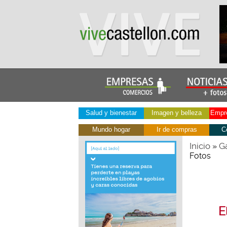
Salud y bienestar
Imagen y belleza
Empre
Mundo hogar
Ir de compras
C
Inicio
Ga
»
Fotos
E