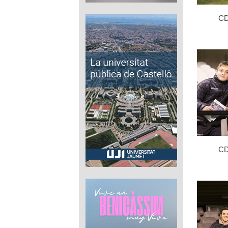
CD
CD