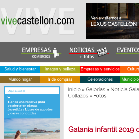
Salud y bienestar
Imagen y belleza
Empresas y servicios
Cultur
Mundo hogar
Ir de compras
Celebraciones
Municipio
Inicio
Galerías
Noticia Gala
»
»
Collazos
» Fotos
Galania infantil 2019 