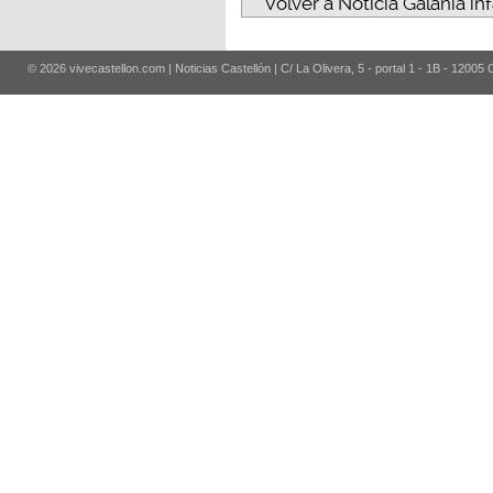
Volver a Noticia Galania inf
© 2026 vivecastellon.com | Noticias Castellón | C/ La Olivera, 5 - portal 1 - 1B - 12005 