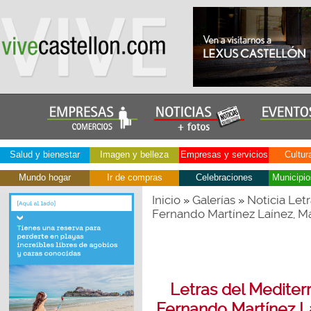
Salud y bienestar
Imagen y belleza
Empresas y servicios
Cultur
Mundo hogar
Ir de compras
Celebraciones
Municipio
Inicio
Galerías
Noticia Let
»
»
Fernando Martínez Laínez, M
Letras del Medite
Fernando Martínez L