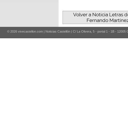
Volver a Noticia Letras
Fernando Martínez
© 2026 vivecastellon.com | Noticias Castellón | C/ La Olivera, 5 - portal 1 - 1B - 12005 