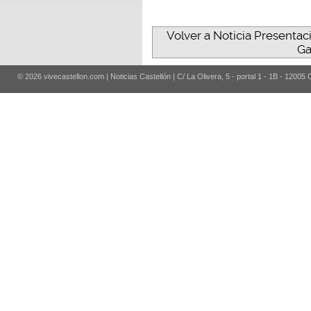
Volver a Noticia Presenta
Ga
© 2026 vivecastellon.com | Noticias Castellón | C/ La Olivera, 5 - portal 1 - 1B - 12005 