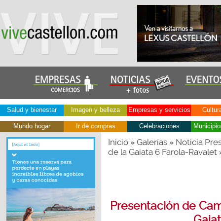
Salud y bienestar
Imagen y belleza
Empresas y servicios
Cultur
Mundo hogar
Ir de compras
Celebraciones
Municipio
Inicio
Galerías
Noticia Pre
»
»
de la Gaiata 6 Farola-Ravalet
Presentación de Cam
Gaiat