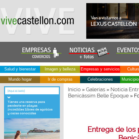
Salud y bienestar
Imagen y belleza
Empresas y servicios
Cultur
Mundo hogar
Ir de compras
Celebraciones
Municipio
Inicio
Galerías
Noticia Ent
»
»
Benicàssim Belle Époque
» F
Entrega de los
Benic