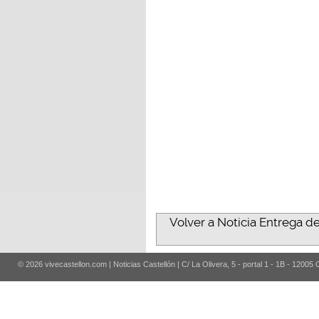
Volver a Noticia Entrega d
© 2026 vivecastellon.com | Noticias Castellón | C/ La Olivera, 5 - portal 1 - 1B - 12005 