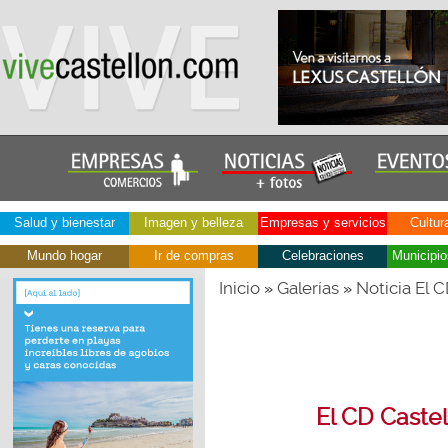
Salud y bienestar
Imagen y belleza
Empresas y servicios
Cultur
Mundo hogar
Ir de compras
Celebraciones
Municipio
Inicio
Galerías
Noticia El 
»
»
El CD Castel