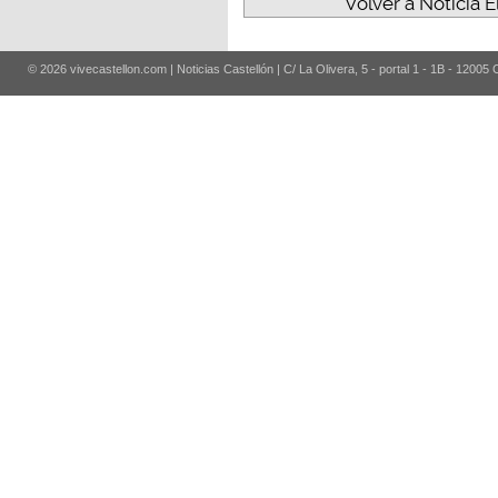
Volver a Noticia E
© 2026 vivecastellon.com | Noticias Castellón | C/ La Olivera, 5 - portal 1 - 1B - 12005 