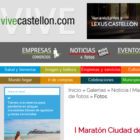
Salud y bienestar
Imagen y belleza
Empresas y servicios
Cultur
Mundo hogar
Ir de compras
Celebraciones
Municipio
Inicio
Galerías
Noticia I Ma
»
»
de fotos
» Fotos
I Maratón Ciudad de