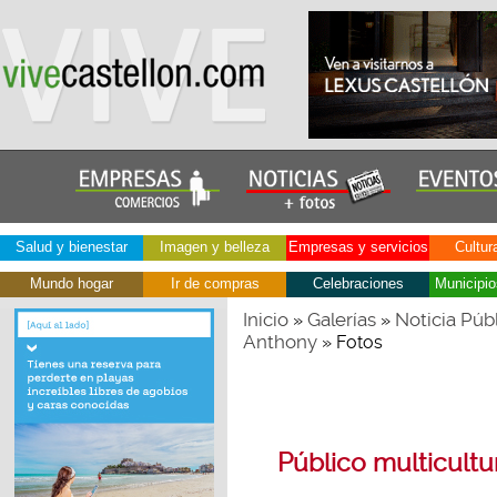
Salud y bienestar
Imagen y belleza
Empresas y servicios
Cultur
Mundo hogar
Ir de compras
Celebraciones
Municipio
Inicio
Galerías
Noticia Públ
»
»
Anthony
» Fotos
Público multicultu