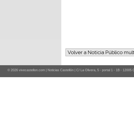
Volver a Noticia Público mul
© 2026 vivecastellon.com | Noticias Castellón | C/ La Olivera, 5 - portal 1 - 1B - 12005 