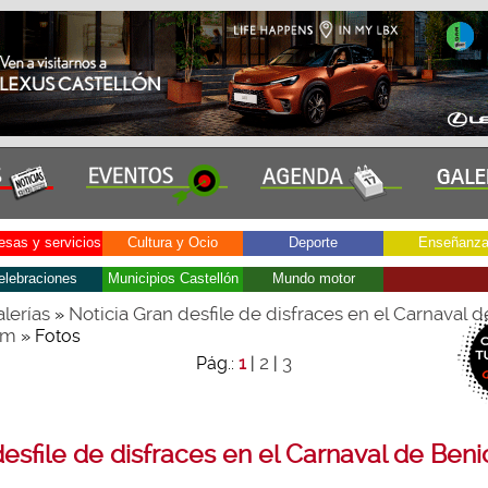
sas y servicios
Cultura y Ocio
Deporte
Enseñanz
elebraciones
Municipios Castellón
Mundo motor
lerías
Noticia Gran desfile de disfraces en el Carnaval d
»
im
» Fotos
2
3
Pág.:
1
|
|
esfile de disfraces en el Carnaval de Ben