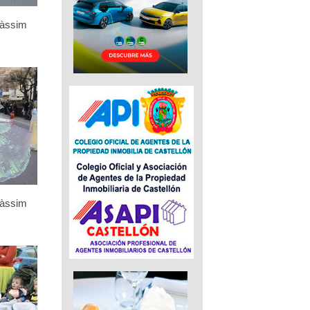
càssim
càssim