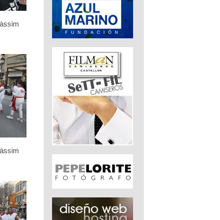
càssim
càssim