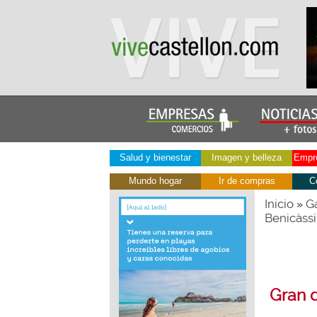
Salud y bienestar
Imagen y belleza
Empre
Mundo hogar
Ir de compras
C
Inicio
Ga
»
Benicàss
Gran d