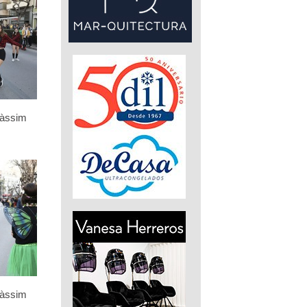
càssim
càssim