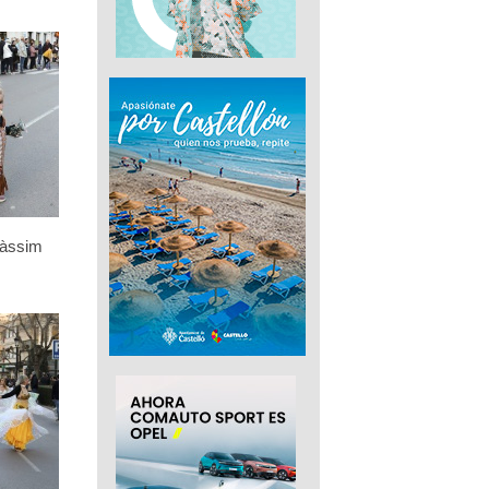
càssim