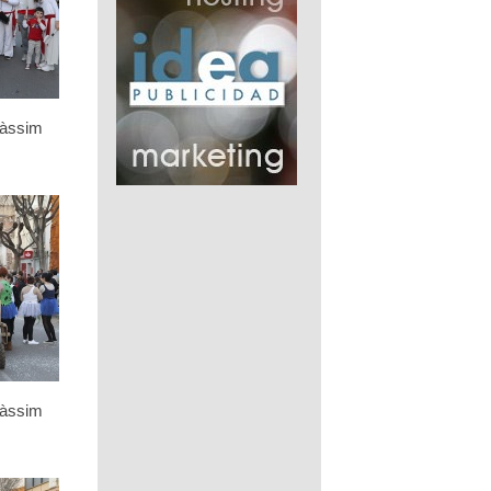
càssim
càssim