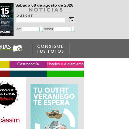
Sabado 08 de agosto de 2026
b u s c a r
de
hasta
a
Gastronomía
Hoteles y Alojamiento
e
icàssim