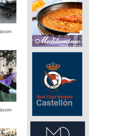
càssim
càssim