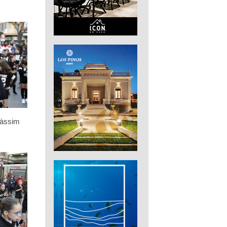
càssim