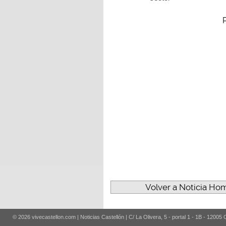
Volver a Noticia Ho
© 2026 vivecastellon.com | Noticias Castellón | C/ La Olivera, 5 - portal 1 - 1B - 12005 