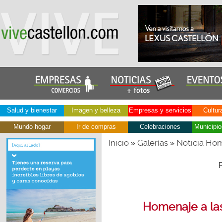
Salud y bienestar
Imagen y belleza
Empresas y servicios
Cultur
Mundo hogar
Ir de compras
Celebraciones
Municipio
Inicio
Galerías
Noticia Hom
»
»
Homenaje a la