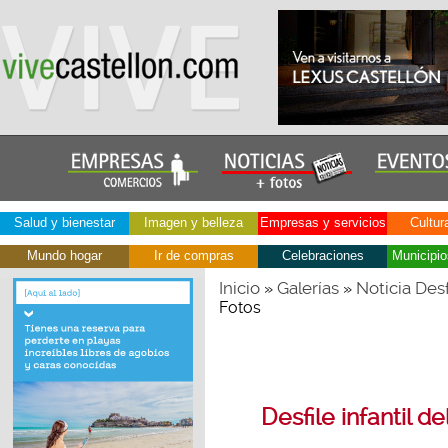
Salud y bienestar
Imagen y belleza
Empresas y servicios
Cultur
Mundo hogar
Ir de compras
Celebraciones
Municipio
Inicio
Galerías
Noticia Desf
»
»
Fotos
Desfile infantil d