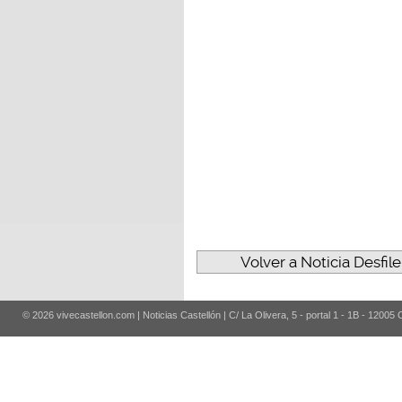
Volver a Noticia Desfile
© 2026 vivecastellon.com | Noticias Castellón | C/ La Olivera, 5 - portal 1 - 1B - 12005 