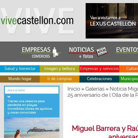
Salud y bienestar
Imagen y belleza
Empresas y servicios
Cultur
Mundo hogar
Ir de compras
Celebraciones
Municipio
Inicio
Galerías
Noticia Mig
»
»
25 aniversario de l´Olla de la 
Miguel Barrera y Ra
aniversar