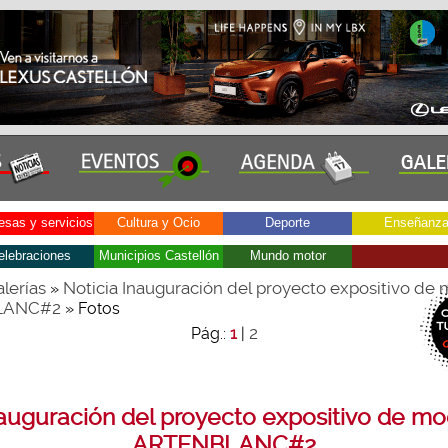
sas y servicios
Cultura y Ocio
Deporte
Enseñanz
elebraciones
Municipios Castellón
Mundo motor
lerías
Noticia Inauguración del proyecto expositivo de
»
LANC#2
» Fotos
2
Pág.:
1
|
auguración del proyecto expositivo de m
ARTENBLANC#2