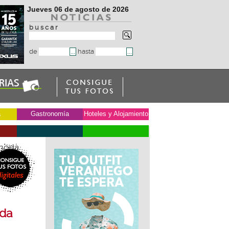
Jueves 06 de agosto de 2026
b u s c a r
de
hasta
a
Gastronomía
Hoteles y Alojamiento
 moda
oda