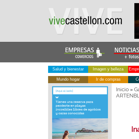
Salud y bienestar
Imagen y belleza
Empre
Mundo hogar
Ir de compras
C
Inicio
Ga
»
ARTENB
In