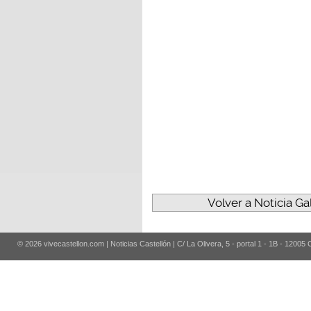
Volver a Noticia G
© 2026 vivecastellon.com | Noticias Castellón | C/ La Olivera, 5 - portal 1 - 1B - 12005 