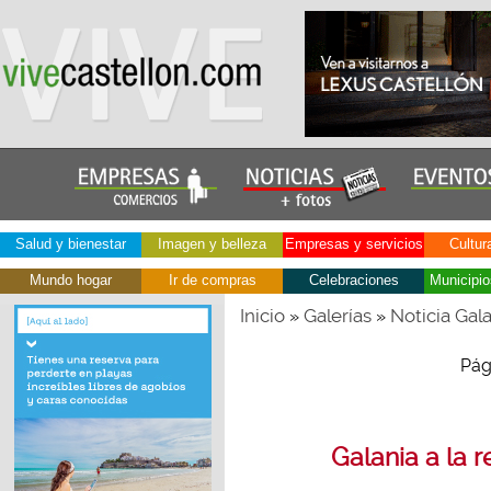
Salud y bienestar
Imagen y belleza
Empresas y servicios
Cultur
Mundo hogar
Ir de compras
Celebraciones
Municipio
Inicio
Galerías
Noticia Gal
»
»
Pág
Galania a la