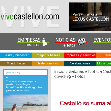
Salud y bienestar
Imagen y belleza
Empresas y servicios
Cultur
Mundo hogar
Ir de compras
Celebraciones
Municipio
Inicio
Galerías
Noticia Cast
»
»
covid-19
» Fotos
Castelló se suma al 