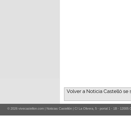
Volver a Noticia Castelló se s
© 2026 vivecastellon.com | Noticias Castellón | C/ La Olivera, 5 - portal 1 - 1B - 12005 