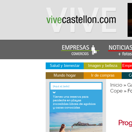
Salud y bienestar
Imagen y belleza
Empre
Mundo hogar
Ir de compras
C
Inicio
Ga
»
Cope
» F
Prog