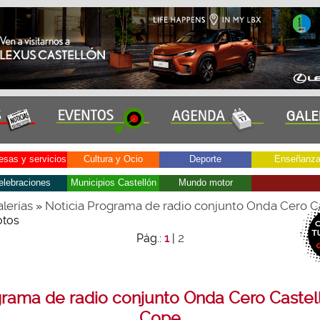
sas y servicios
Cultura y Ocio
Deporte
Enseñanz
elebraciones
Municipios Castellón
Mundo motor
lerías
Noticia Programa de radio conjunto Onda Cero Ca
»
otos
2
Pág.:
1
|
rama de radio conjunto Onda Cero Castel
Cope