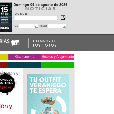
Domingo 09 de agosto de 2026
b u s c a r
de
hasta
a
Gastronomía
Hoteles y Alojamiento
stellón y
lón y