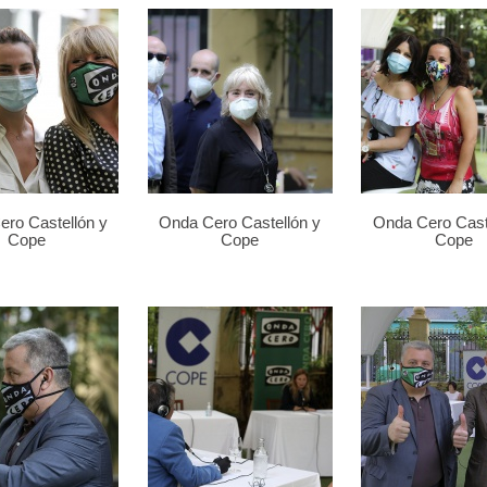
ro Castellón y
Onda Cero Castellón y
Onda Cero Cast
Cope
Cope
Cope