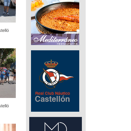
telló
telló