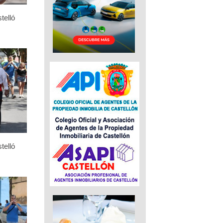
telló
telló