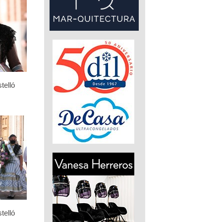
telló
telló