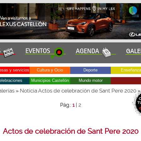
sas y servicios
Cultura y Ocio
Deporte
Enseñanz
elebraciones
Municipios Castellón
Mundo motor
lerías
Noticia Actos de celebración de Sant Pere 2020
»
»
2
Pág.:
1
|
Actos de celebración de Sant Pere 2020