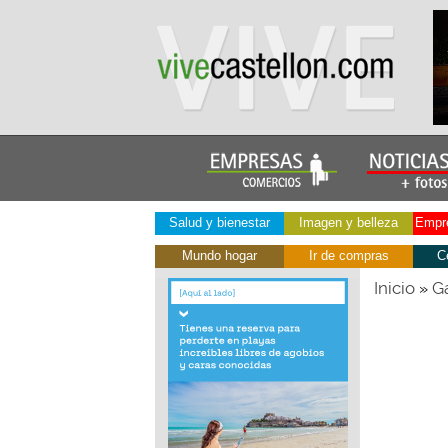
Salud y bienestar
Imagen y belleza
Empre
Mundo hogar
Ir de compras
C
Inicio
Ga
»