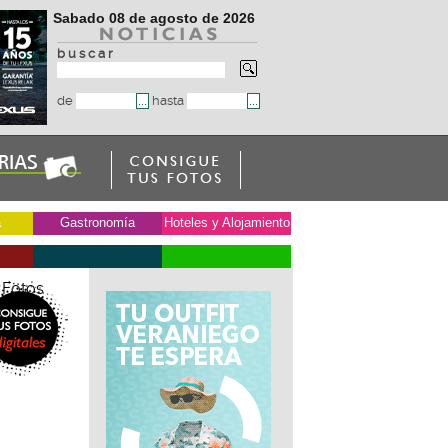
Sabado 08 de agosto de 2026
b u s c a r
de
hasta
a
Gastronomía
Hoteles y Alojamiento
 Fotos