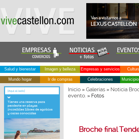
Salud y bienestar
Imagen y belleza
Empresas y servicios
Cultur
Mundo hogar
Ir de compras
Celebraciones
Municipio
Inicio
Galerías
Noticia Bro
»
»
evento.
» Fotos
Broche final Tend