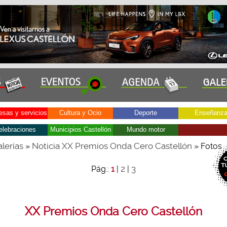
sas y servicios
Cultura y Ocio
Deporte
Enseñanz
elebraciones
Municipios Castellón
Mundo motor
lerías
Noticia XX Premios Onda Cero Castellón
»
» Fotos
2
3
Pág.:
1
|
|
XX Premios Onda Cero Castellón