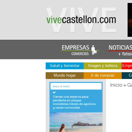
Salud y bienestar
Imagen y belleza
Empre
Mundo hogar
Ir de compras
C
Inicio
Ga
»