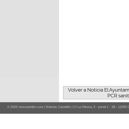
Volver a Noticia El Ayunta
PCR sanit
© 2026 vivecastellon.com | Noticias Castellón | C/ La Olivera, 5 - portal 1 - 1B - 12005 