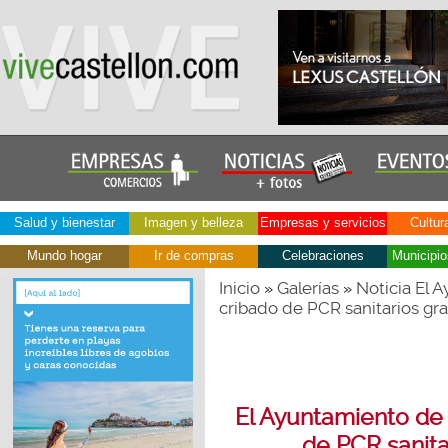
Salud y bienestar
Imagen y belleza
Empresas y servicios
Cultur
Mundo hogar
Ir de compras
Celebraciones
Municipio
Inicio
Galerías
Noticia El 
»
»
cribado de PCR sanitarios gra
El Ayuntamiento de
de PCR sanita