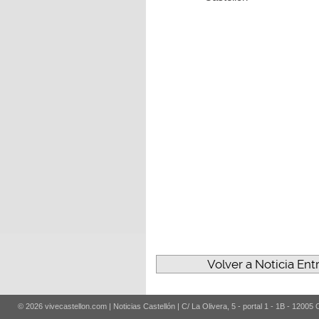
Volver a Noticia En
© 2026 vivecastellon.com | Noticias Castellón | C/ La Olivera, 5 - portal 1 - 1B - 12005 