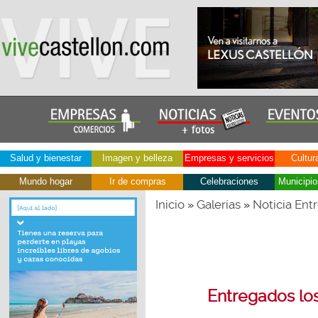
Salud y bienestar
Imagen y belleza
Empresas y servicios
Cultur
Mundo hogar
Ir de compras
Celebraciones
Municipio
Inicio
Galerías
Noticia Ent
»
»
Entregados lo