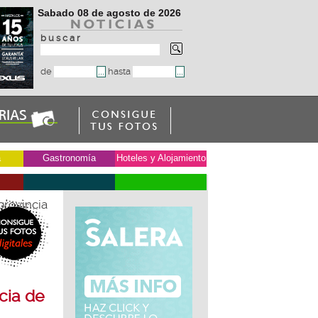
Sabado 08 de agosto de 2026
b u s c a r
de
hasta
a
Gastronomía
Hoteles y Alojamiento
provincia
cia de