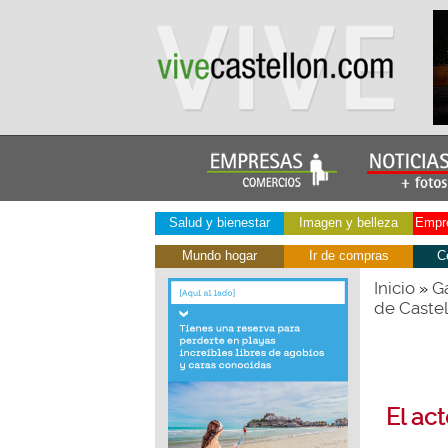
Salud y bienestar
Imagen y belleza
Empre
Mundo hogar
Ir de compras
C
Inicio
Ga
»
de Castel
El ac