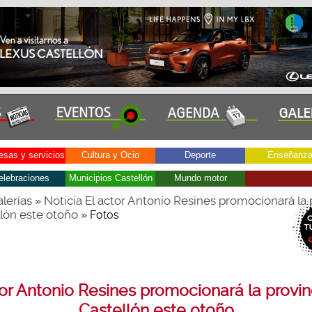
sas y servicios
Cultura y Ocio
Deporte
Enseñanz
elebraciones
Municipios Castellón
Mundo motor
lerías
Noticia El actor Antonio Resines promocionará la 
»
lón este otoño
» Fotos
tor Antonio Resines promocionará la provin
Castellón este otoño