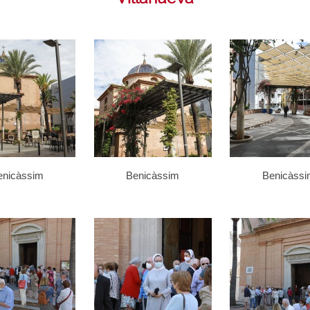
enicàssim
Benicàssim
Benicàssi