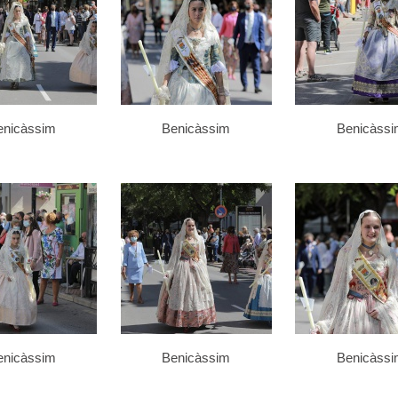
enicàssim
Benicàssim
Benicàssi
enicàssim
Benicàssim
Benicàssi