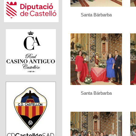
Santa Bárbarba
Santa Bárbarba