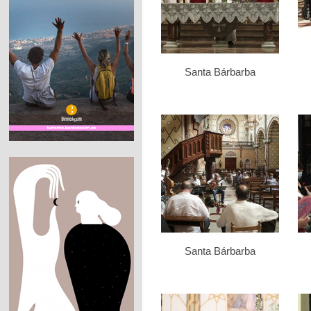
Santa Bárbarba
Santa Bárbarba