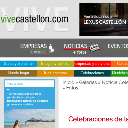
Salud y bienestar
Imagen y belleza
Empresas y servicios
Cultur
Mundo hogar
Ir de compras
Celebraciones
Municipio
Inicio
Galerías
Noticia Cel
»
»
» Fotos
Celebraciones de la