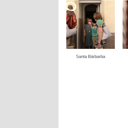
Santa Bárbarba