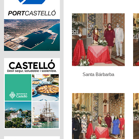
Santa Bárbarba