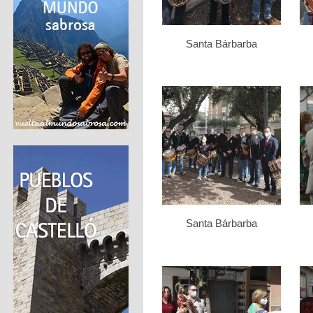
Santa Bárbarba
Santa Bárbarba