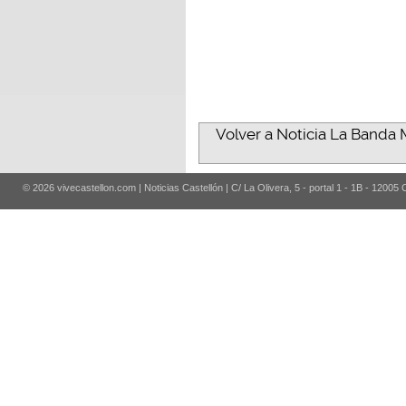
Volver a Noticia La Banda 
© 2026 vivecastellon.com | Noticias Castellón | C/ La Olivera, 5 - portal 1 - 1B - 12005 