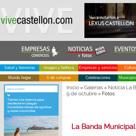
Salud y bienestar
Imagen y belleza
Empresas y servicios
Cultur
Mundo hogar
Ir de compras
Celebraciones
Municipio
Inicio
Galerías
Noticia La 
»
»
9 de octubre
» Fotos
La Banda Municipal 