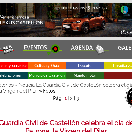
sas y servicios
Cultura y Ocio
Deporte
Enseñanz
elebraciones
Municipios Castellón
Mundo motor
lerías
Noticia La Guardia Civil de Castellón celebra el dí
»
a Virgen del Pilar
» Fotos
2
3
Pág.:
1
|
|
Guardia Civil de Castellón celebra el día d
Patrona, la Virgen del Pilar