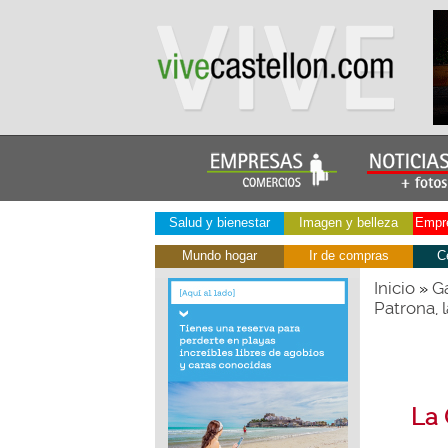
Salud y bienestar
Imagen y belleza
Empre
Mundo hogar
Ir de compras
C
Inicio
Ga
»
Patrona, l
La 