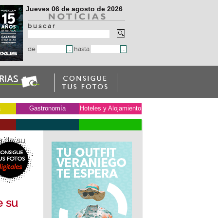
Jueves 06 de agosto de 2026
b u s c a r
de
hasta
a
Gastronomía
Hoteles y Alojamiento
a de su
e su