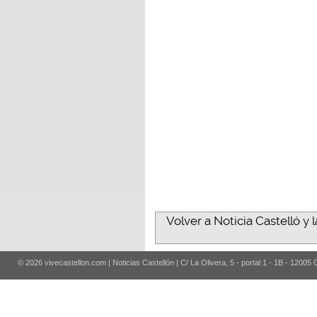
Volver a Noticia Castelló 
© 2026 vivecastellon.com | Noticias Castellón | C/ La Olivera, 5 - portal 1 - 1B - 12005 