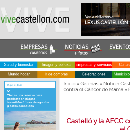
Salud y bienestar
Imagen y belleza
Empresas y servicios
Cultur
Mundo hogar
Ir de compras
Celebraciones
Municipio
Inicio
Galerías
Noticia Cas
»
»
contra el Cáncer de Mama
» 
Castelló y la AECC 
el