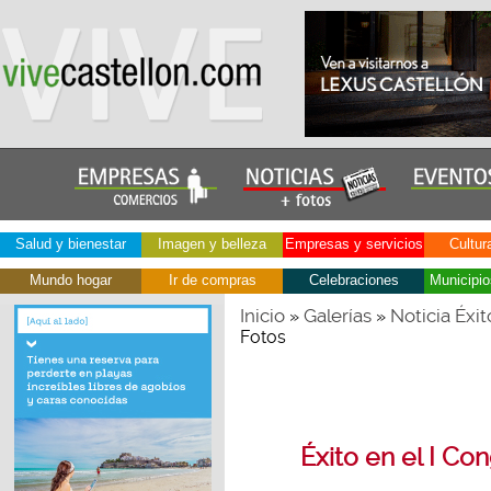
Salud y bienestar
Imagen y belleza
Empresas y servicios
Cultur
Mundo hogar
Ir de compras
Celebraciones
Municipio
Inicio
Galerías
Noticia Éxi
»
»
Fotos
Éxito en el I Co