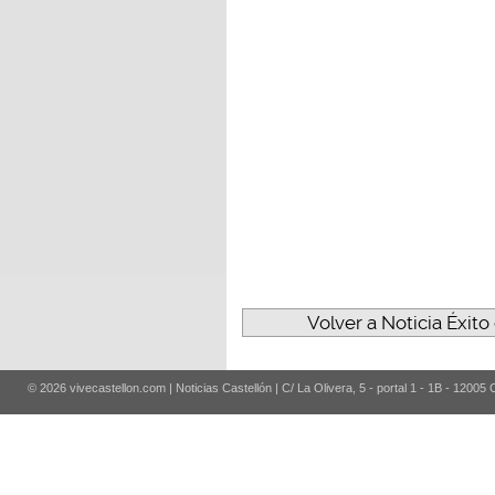
Volver a Noticia Éxito
© 2026 vivecastellon.com | Noticias Castellón | C/ La Olivera, 5 - portal 1 - 1B - 12005 