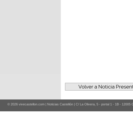
Volver a Noticia Present
© 2026 vivecastellon.com | Noticias Castellón | C/ La Olivera, 5 - portal 1 - 1B - 12005 