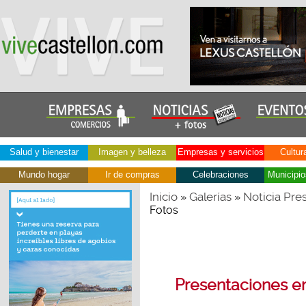
Salud y bienestar
Imagen y belleza
Empresas y servicios
Cultur
Mundo hogar
Ir de compras
Celebraciones
Municipio
Inicio
Galerías
Noticia Pre
»
»
Fotos
Presentaciones en 