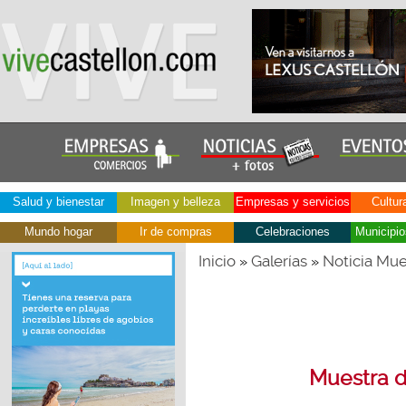
Salud y bienestar
Imagen y belleza
Empresas y servicios
Cultur
Mundo hogar
Ir de compras
Celebraciones
Municipio
Inicio
Galerías
Noticia Mue
»
»
Muestra d