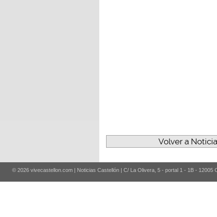
Volver a Notici
© 2026 vivecastellon.com | Noticias Castellón | C/ La Olivera, 5 - portal 1 - 1B - 12005 