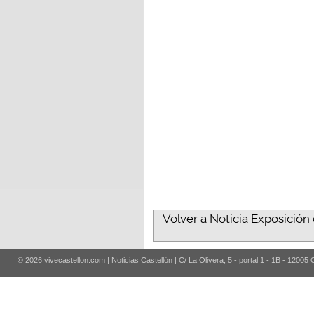
Volver a Noticia Exposició
© 2026 vivecastellon.com | Noticias Castellón | C/ La Olivera, 5 - portal 1 - 1B - 12005 