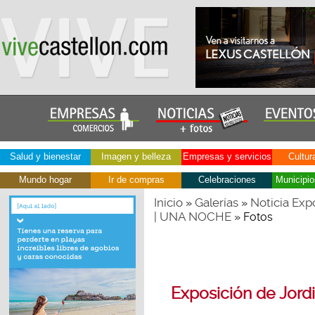
Salud y bienestar
Imagen y belleza
Empresas y servicios
Cultur
Mundo hogar
Ir de compras
Celebraciones
Municipio
Inicio
Galerías
Noticia Exp
»
»
| UNA NOCHE
» Fotos
Exposición de Jord