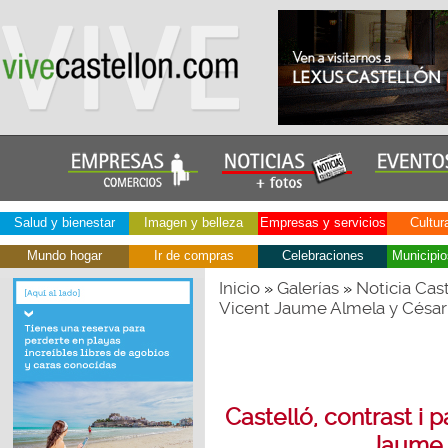
Salud y bienestar
Imagen y belleza
Empresas y servicios
Cultur
Mundo hogar
Ir de compras
Celebraciones
Municipio
Inicio
Galerías
Noticia Cast
»
»
Vicent Jaume Almela y César
Castelló, contrast i 
Jaume 