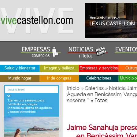
Salud y bienestar
Imagen y belleza
Empresas y servicios
Cultur
Mundo hogar
Ir de compras
Celebraciones
Municipio
Inicio
Galerías
Noticia Jai
»
»
Águeda en Benicàssim. Vangua
sesenta ´´
» Fotos
Jaime Sanahuja pres
en Benicàssim. Van