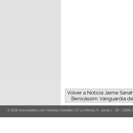
Volver a Noticia Jaime Sana
Benicàssim. Vanguardia de a
© 2026 vivecastellon.com | Noticias Castellón | C/ La Olivera, 5 - portal 1 - 1B - 12005 