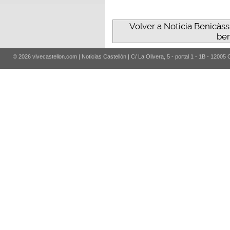
Volver a Noticia Benicàss
ben
© 2026 vivecastellon.com | Noticias Castellón | C/ La Olivera, 5 - portal 1 - 1B - 12005 