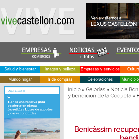
Salud y bienestar
Imagen y belleza
Empresas y servicios
Cultur
Mundo hogar
Ir de compras
Celebraciones
Municipio
Inicio
Galerías
Noticia Ben
»
»
y bendición de la Coqueta
» 
Benicàssim recupera
bendi