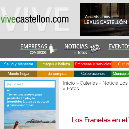
Salud y bienestar
Imagen y belleza
Empresas y servicios
Cultur
Mundo hogar
Ir de compras
Celebraciones
Municipio
Inicio
Galerías
Noticia Los
»
»
» Fotos
Los Franelas en el