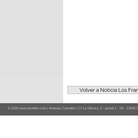
Volver a Noticia Los Fra
© 2026 vivecastellon.com | Noticias Castellón | C/ La Olivera, 5 - portal 1 - 1B - 12005 