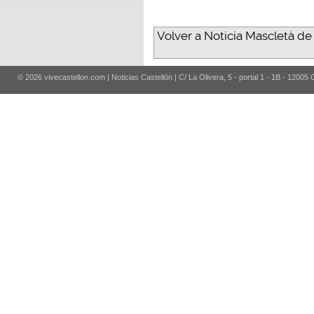
Volver a Noticia Mascletà de i
© 2026 vivecastellon.com | Noticias Castellón | C/ La Olivera, 5 - portal 1 - 1B - 12005 