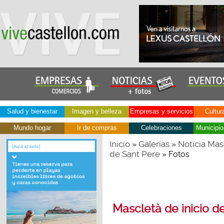
Salud y bienestar
Imagen y belleza
Empresas y servicios
Cultur
Mundo hogar
Ir de compras
Celebraciones
Municipio
Inicio
Galerías
Noticia Masc
»
»
de Sant Pere
» Fotos
Mascletà de inicio de